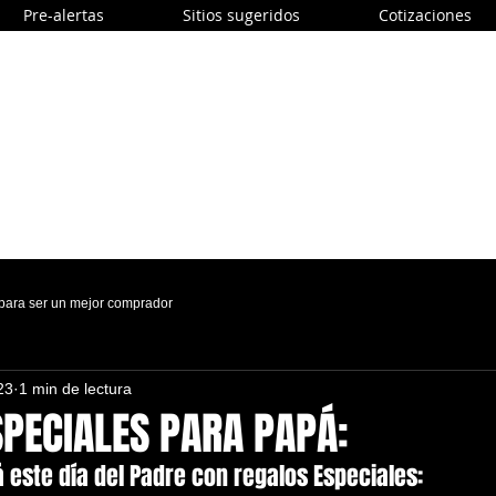
Pre-alertas
Sitios sugeridos
Cotizaciones
 para ser un mejor comprador
23
1 min de lectura
PECIALES PARA PAPÁ:
este día del Padre con regalos Especiales: 