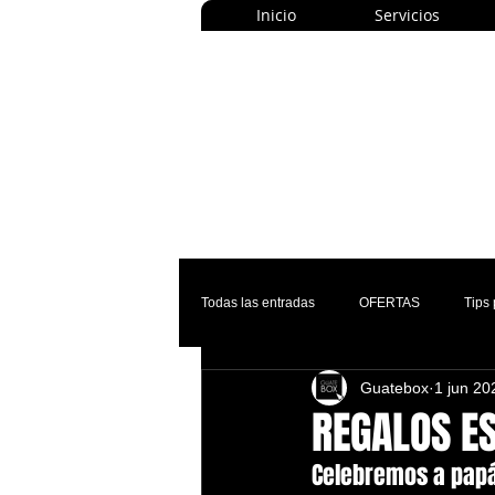
Inicio
Servicios
Todas las entradas
OFERTAS
Tips
Guatebox
1 jun 20
REGALOS ES
Celebremos a papá 