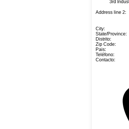
3rd Industrial
Address line 
City: She
State/Provinc
Distrito: Lo
Zip Code: 
Pais: C
Teléfono: +
Contacto: K