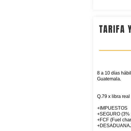
TARIFA 
8 a 10 días hábi
Guatemala.
Q.79 x libra rea
+IMPUESTOS
+SEGURO (3% sob
+FCF (Fuel char
+DESADUANAJE 