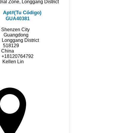
 Zone, Longgang District
Apt#(Tu Código)
2:
GUA40381
nzen City
e: Guangdong
nggang District
518129
hina
18120764792
ellen Lin