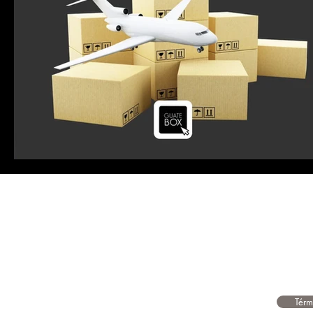
Contamos con servicio a dom
También entregamos tus co
en asociación con Guatex
Térm