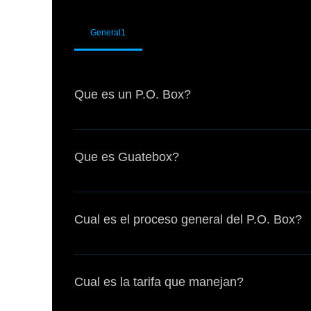
General1
Que es un P.O. Box?
Es una dirección física que se encuentra ubica
recibido. A la cual se envía correspondencia y p
Que es Guatebox?
este material a Guatemala para su respectivo pa
Somos una empresa con 13 años de experiencia 
Guatemala.
Cual es el proceso general del P.O. Box?
En la dirección física que tenemos en Miami es
serán posteriormente enviados a Guatemala, cada
Cual es la tarifa que manejan?
código que le identifica.