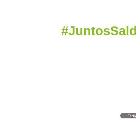
#JuntosSal
Contamos con servicio a dom
También entregamos tus co
en asociación con Guatex
Térm
Derech