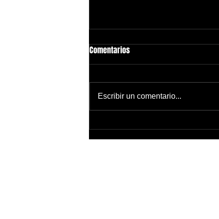
Comentarios
Escribir un comentario...
AMAZON PRIME: APROVECHA LOS
MAYORES DESCUENTOS Y LAS
MEJORES OFERTAS CON GUATEBOX!