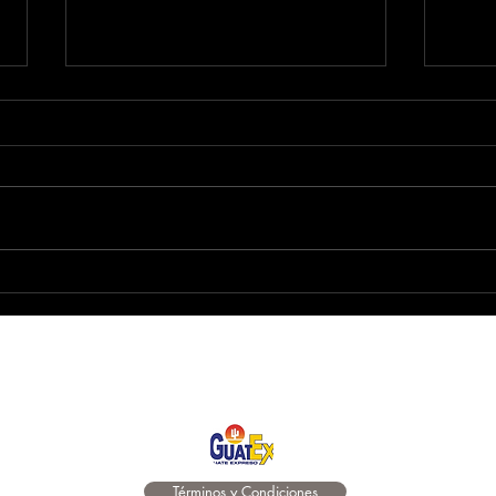
QUIÉN
REGALOS ESPECIALES PARA PAPÁ:
Contamos con servicio a domicilio en
toda la capital de Guatemala
.*
También entregamos tus compras en
toda la república de Guatemala
en asociación con Guatex
Términos y Condiciones