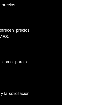
 precios.
frecen precios 
YMES.
 como para el 
 la solicitación 